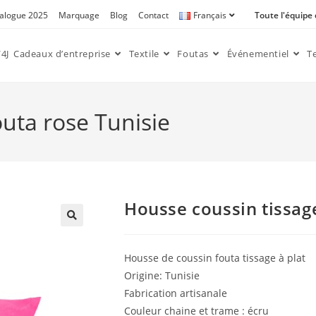
alogue 2025
Marquage
Blog
Contact
Français
Toute l'équipe
4J
Cadeaux d’entreprise
Textile
Foutas
Événementiel
T
outa rose Tunisie
Housse coussin tissag
🔍
Housse de coussin fouta tissage à plat
Origine: Tunisie
Fabrication artisanale
Couleur chaine et trame : écru