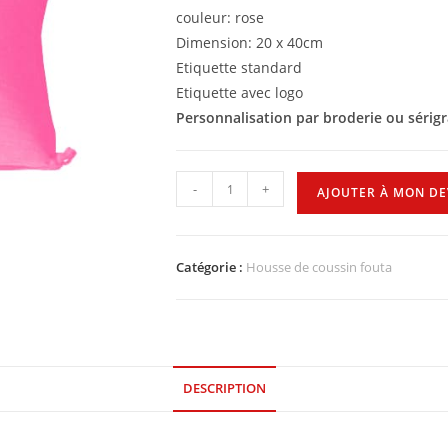
couleur: rose
Dimension: 20 x 40cm
Etiquette standard
Etiquette avec logo
Personnalisation par broderie ou sérig
-
+
AJOUTER À MON DE
Catégorie :
Housse de coussin fouta
DESCRIPTION