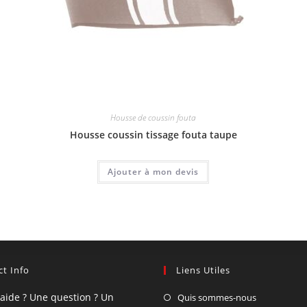
Housse de coussin fouta
Housse coussin tissage fouta taupe
Ajouter à mon devis
t Info
Liens Utiles
'aide ? Une question ? Un
Quis sommes-nous