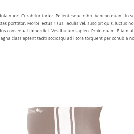
acinia nunc. Curabitur tortor. Pellentesque nibh. Aenean quam. In 
as porttitor. Morbi lectus risus, iaculis vel, suscipit quis, luctus no
ellus consequat imperdiet. Vestibulum sapien. Proin quam. Etiam ul
agna class aptent taciti sociosqu ad litora torquent per conubia no