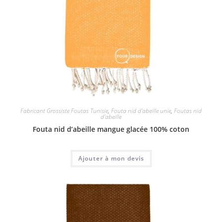
Fabricant Grossiste Foutas Tunisie
,
Fouta nid d'abeille unie
,
Foutas nid
d'abeille
Fouta nid d’abeille mangue glacée 100% coton
Ajouter à mon devis