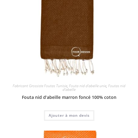
Fabricant Grossiste Foutas Tunisie
,
Fouta nid d'abeille unie
,
Foutas nid
d'abeille
Fouta nid d’abeille marron foncé 100% coton
Ajouter à mon devis