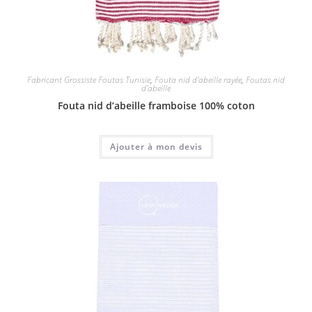
Fabricant Grossiste Foutas Tunisie
,
Fouta nid d'abeille rayée
,
Foutas nid
d'abeille
Fouta nid d’abeille framboise 100% coton
Ajouter à mon devis