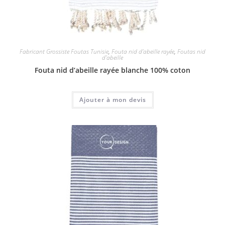
Fabricant Grossiste Foutas Tunisie
,
Fouta nid d'abeille rayée
,
Foutas nid
d'abeille
Fouta nid d’abeille rayée blanche 100% coton
Ajouter à mon devis