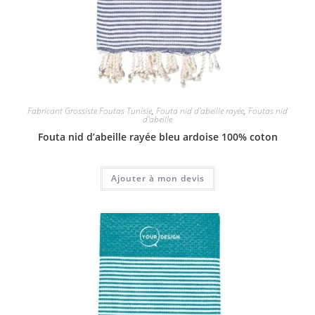
Fabricant Grossiste Foutas Tunisie
,
Fouta nid d'abeille rayée
,
Foutas nid
d'abeille
Fouta nid d’abeille rayée bleu ardoise 100% coton
Ajouter à mon devis