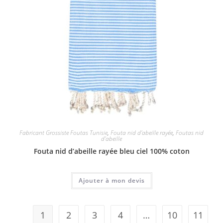
Fabricant Grossiste Foutas Tunisie
,
Fouta nid d'abeille rayée
,
Foutas nid
d'abeille
Fouta nid d’abeille rayée bleu ciel 100% coton
Ajouter à mon devis
1
2
3
4
…
10
11