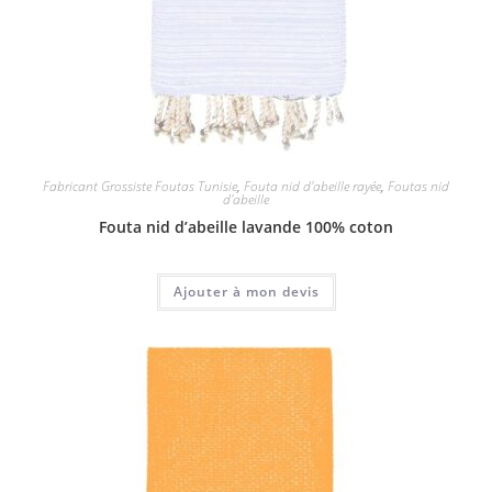
Fabricant Grossiste Foutas Tunisie
,
Fouta nid d'abeille rayée
,
Foutas nid
d'abeille
Fouta nid d’abeille lavande 100% coton
Ajouter à mon devis