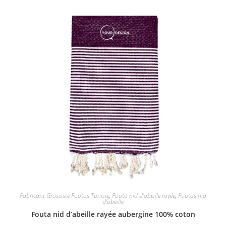
Fabricant Grossiste Foutas Tunisie
,
Fouta nid d'abeille rayée
,
Foutas nid
d'abeille
Fouta nid d’abeille rayée aubergine 100% coton