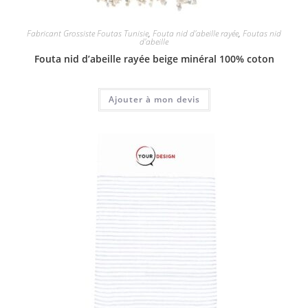
Fabricant Grossiste Foutas Tunisie
,
Fouta nid d'abeille rayée
,
Foutas nid
d'abeille
Fouta nid d’abeille rayée beige minéral 100% coton
Ajouter à mon devis