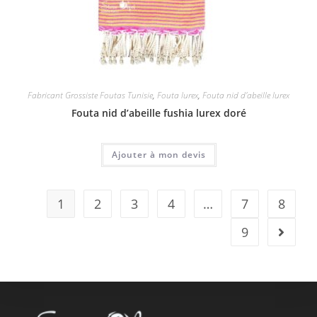
Fabricant Grossiste Foutas Tunisie
,
Fouta lurex
,
Fouta nid d'abeille lurex
Fouta nid d’abeille fushia lurex doré
Ajouter à mon devis
1
2
3
4
…
7
8
9