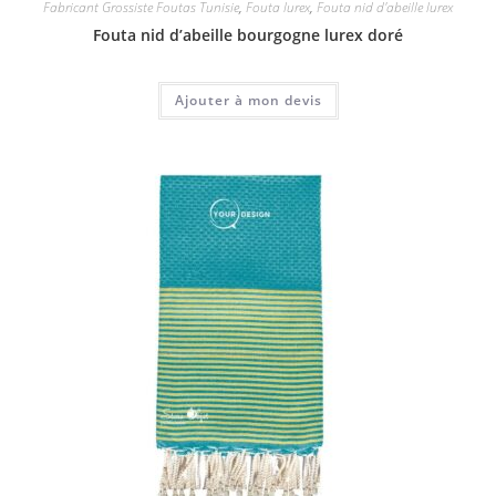
Fabricant Grossiste Foutas Tunisie
,
Fouta lurex
,
Fouta nid d'abeille lurex
Fouta nid d’abeille bourgogne lurex doré
Ajouter à mon devis