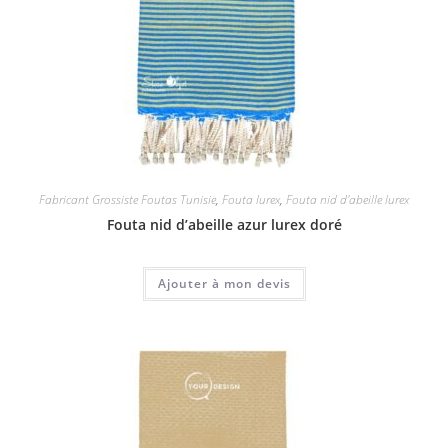
Fabricant Grossiste Foutas Tunisie
,
Fouta lurex
,
Fouta nid d'abeille lurex
Fouta nid d’abeille azur lurex doré
Ajouter à mon devis