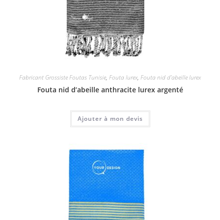
Fabricant Grossiste Foutas Tunisie
,
Fouta lurex
,
Fouta nid d'abeille lurex
Fouta nid d’abeille anthracite lurex argenté
Ajouter à mon devis