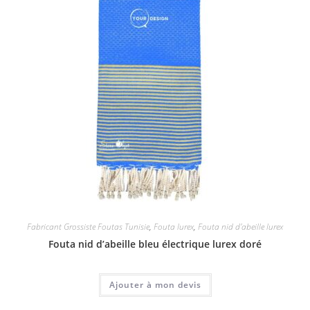
Fabricant Grossiste Foutas Tunisie
,
Fouta lurex
,
Fouta nid d'abeille lurex
Fouta nid d’abeille bleu électrique lurex doré
Ajouter à mon devis