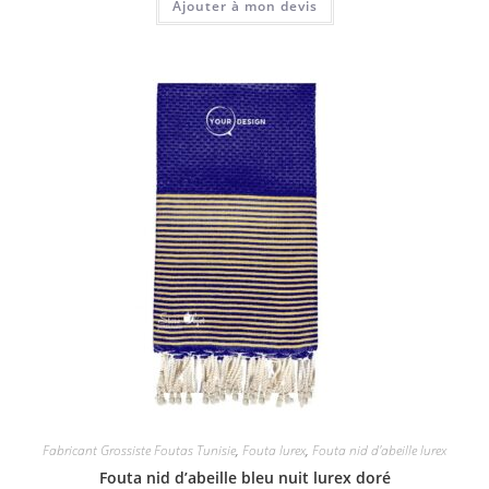
Ajouter à mon devis
Fabricant Grossiste Foutas Tunisie
,
Fouta lurex
,
Fouta nid d'abeille lurex
Fouta nid d’abeille bleu nuit lurex doré