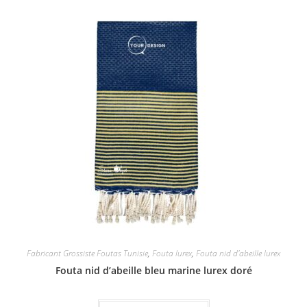
Fabricant Grossiste Foutas Tunisie
,
Fouta lurex
,
Fouta nid d'abeille lurex
Fouta nid d’abeille bleu marine lurex doré