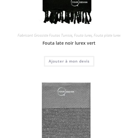
Fabricant Grossiste Foutas Tunisie
,
Fouta lurex
,
Fouta plate lurex
Fouta late noir lurex vert
Ajouter à mon devis