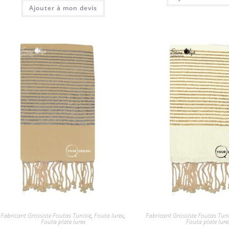
Ajouter à mon devis
Fabricant Grossiste Foutas Tunisie
,
Fouta lurex
,
Fabricant Grossiste Foutas Tuni
Fouta plate lurex
Fouta plate lure