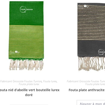
Fabricant Grossiste Foutas Tunisie
,
Fouta lurex
,
Fabricant Grossiste Foutas Tuni
Fouta plate lurex
Fouta plate lure
outa nid d’abeille vert bouteille lurex
Fouta plate anthracite
doré
Ajouter à mon d