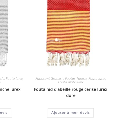
sie
,
Fouta lurex
,
Fabricant Grossiste Foutas Tunisie
,
Fouta lurex
,
x
Fouta plate lurex
anche lurex
Fouta nid d’abeille rouge cerise lurex
doré
evis
Ajouter à mon devis