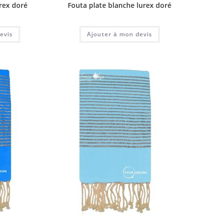
urex doré
Fouta plate blanche lurex doré
evis
Ajouter à mon devis