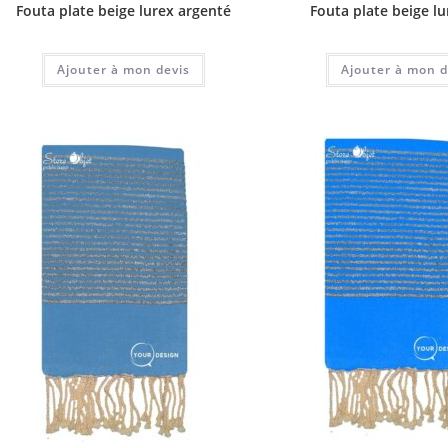
Fouta plate beige lurex argenté
Fouta plate beige l
Ajouter à mon devis
Ajouter à mon d