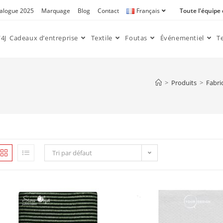
alogue 2025
Marquage
Blog
Contact
Français
Toute l'équipe
4J
Cadeaux d’entreprise
Textile
Foutas
Événementiel
T
>
Produits
>
Fabri
Tri par défaut