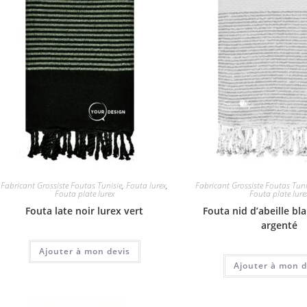
Fabricant Grossiste Foutas Tunisie
,
Fouta lurex
,
Fabricant Grossiste Foutas Tuni
Fouta plate lurex
Fouta plate lure
Fouta late noir lurex vert
Fouta nid d’abeille bl
argenté
Ajouter à mon devis
Ajouter à mon d