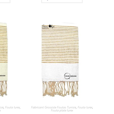
sie
,
Fouta lurex
,
Fabricant Grossiste Foutas Tunisie
,
Fouta lurex
,
x
Fouta plate lurex