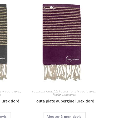
sie
,
Fouta lurex
,
Fabricant Grossiste Foutas Tunisie
,
Fouta lurex
,
x
Fouta plate lurex
 lurex doré
Fouta plate aubergine lurex doré
evis
Ajouter à mon devis