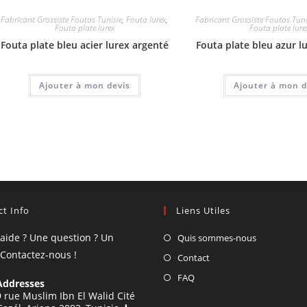
Fabricant Grossiste Foutas Tunisie
,
Fouta lurex
,
Fabricant Grossiste Foutas Tuni
Fouta plate lurex
Fouta plate lure
Fouta plate bleu acier lurex argenté
Fouta plate bleu azur l
Ajouter à mon devis
Ajouter à mon d
t Info
Liens Utiles
'aide ? Une question ? Un
Quis sommes-nous
 Contactez-nous !
Contact
FAQ
Addresses
9 rue Muslim Ibn El Walid Cité