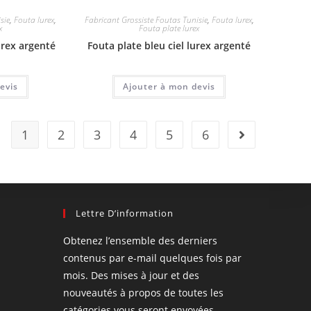
sie
,
Fouta lurex
,
Fabricant Grossiste Foutas Tunisie
,
Fouta lurex
,
x
Fouta plate lurex
urex argenté
Fouta plate bleu ciel lurex argenté
evis
Ajouter à mon devis
1
2
3
4
5
6
Lettre D’information
Obtenez l’ensemble des derniers
contenus par e-mail quelques fois par
mois. Des mises à jour et des
nouveautés à propos de toutes les
catégories vous seront envoyées.