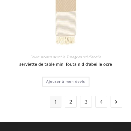
Fouta serviette de table
,
Tissage en nid d'abeille
serviette de table mini fouta nid d’abeille ocre
Ajouter à mon devis
1
2
3
4