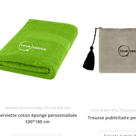
Serviettes personnalisées
,
Soins & Bien-être
Soins & Bien-être
,
Trousses p
erviette coton éponge personnalisée
Trousse publicitaire p
100*180 cm
Ajouter à mon d