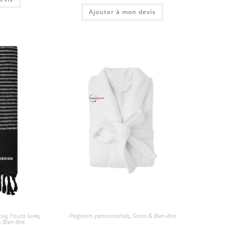
Ajouter à mon devis
sie
,
Fouta lurex
,
Peignoirs personnalisés
,
Soins & Bien-être
 Bien-être