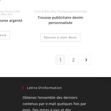
sie
,
Fouta lurex
,
Soins & Bien-être
,
Trousses personnalisées
 Bien-être
Trousse publicitaire denim
 lurex argenté
personnalisée
evis
Ajouter à mon devis
1
2
Lettre D’information
Obtenez l’ensemble des derniers
contenus par e-mail quelques fois par
mois. Des mises à jour et des