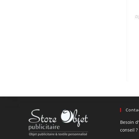
Di
Contac
Besoin d
conseil ?