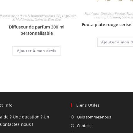
Fabricant Grossiste Foutas Tuni
ffuseur de parfum & humidificateur USB
,
High-tech
Fouta plate lurex
,
Soins &
& Multimédia
,
Soins & Bien-être
Fouta plate rouge cerise
Diffuseur de parfum 300 ml
personnalisable
Ajouter à mon d
Ajouter à mon devis
t Info
Liens Utiles
'aide ? Une question ? Un
Quis sommes-nous
 Contactez-nous !
Contact