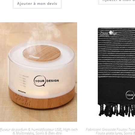
Ajouter à mon devis
ffuseur de parfum & humidificateur USB
,
High-tech
Fabricant Grossiste Foutas Tuni
& Multimédia
,
Soins & Bien-être
Fouta plate lurex
,
Soins &