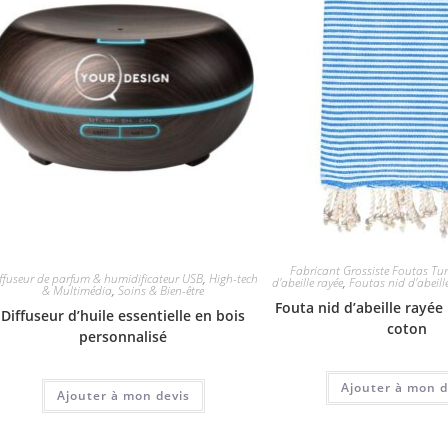
Fabricant Grossiste Foutas Tun
ffuseur de parfum & humidificateur USB
,
High-tech
d'abeille rayée
,
Foutas nid d'abeill
& Multimédia
,
Soins & Bien-être
Fouta nid d’abeille rayée
Diffuseur d’huile essentielle en bois
coton
personnalisé
Ajouter à mon d
Ajouter à mon devis