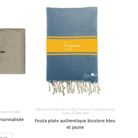
Fabricant Grossiste Foutas Tunisie
,
Fouta bicolore
,
ersonnalisées
Soins & Bien-être
ersonnalisée
Fouta plate authentique bicolore bleu
et jaune
evis