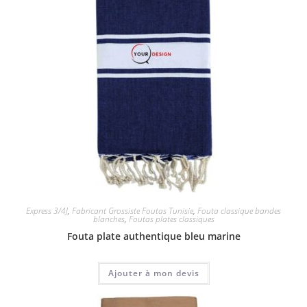
Express 3/4J
,
Fabricant Grossiste Foutas Tunisie
,
Fouta classique bandes
blanches
,
Foutas plates classiques
Fouta plate authentique bleu marine
Ajouter à mon devis