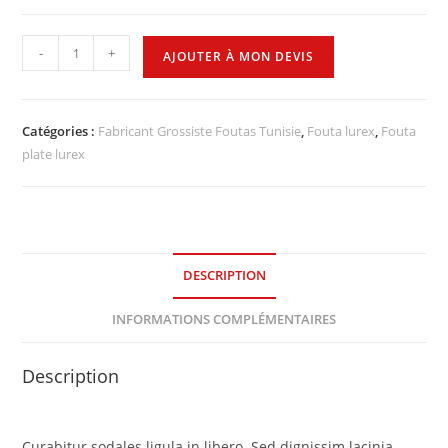
-
+
AJOUTER À MON DEVIS
Catégories :
Fabricant Grossiste Foutas Tunisie
,
Fouta lurex
,
Fouta
plate lurex
DESCRIPTION
INFORMATIONS COMPLÉMENTAIRES
Description
Curabitur sodales ligula in libero. Sed dignissim lacinia