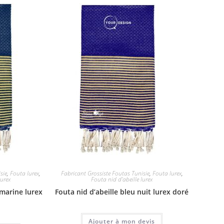
sie
,
Fouta lurex
,
Fabricant Grossiste Foutas Tunisie
,
Fouta lurex
,
lurex
Fouta nid d'abeille lurex
 marine lurex
Fouta nid d’abeille bleu nuit lurex doré
Ajouter à mon devis