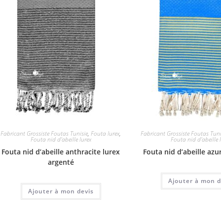
Fabricant Grossiste Foutas Tunisie
,
Fouta lurex
,
Fabricant Grossiste Foutas Tuni
Fouta nid d'abeille lurex
Fouta nid d'abeille 
Fouta nid d’abeille anthracite lurex
Fouta nid d’abeille azu
argenté
Ajouter à mon d
Ajouter à mon devis