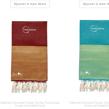
Ajouter à mon devis
Ajouter à mon d
Fabricant Grossiste Foutas Tunisie
,
Fouta lurex
,
Fabricant Grossiste Foutas Tuni
Fouta nid d'abeille lurex
Fouta nid d'abeille 