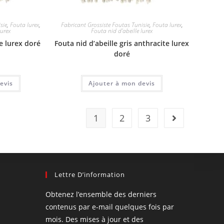
sie
,
Fouta lurex
,
Fabricant Grossiste Foutas Tunisie
,
Fouta lurex
,
lurex
Fouta nid d'abeille lurex
e lurex doré
Fouta nid d’abeille gris anthracite lurex
doré
evis
Ajouter à mon devis
1
2
3
Lettre D’information
Obtenez l’ensemble des derniers
contenus par e-mail quelques fois par
mois. Des mises à jour et des