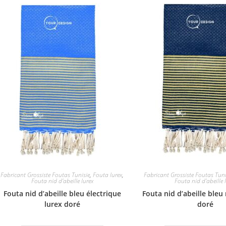
Fabricant Grossiste Foutas Tunisie
,
Fouta lurex
,
Fabricant Grossiste Foutas Tuni
Fouta nid d'abeille lurex
Fouta nid d'abeille 
Fouta nid d’abeille bleu électrique
Fouta nid d’abeille bleu
lurex doré
doré