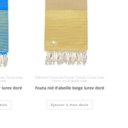
sie
,
Fouta lurex
,
Fabricant Grossiste Foutas Tunisie
,
Fouta lurex
,
lurex
Fouta nid d'abeille lurex
r lurex doré
Fouta nid d’abeille beige lurex doré
evis
Ajouter à mon devis