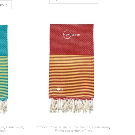
evis
sie
,
Fouta lurex
,
Fabricant Grossiste Foutas Tunisie
,
Fouta lurex
,
lurex
Fouta nid d'abeille lurex