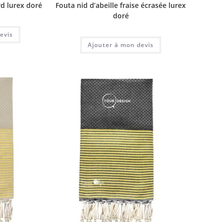
rd lurex doré
Fouta nid d’abeille fraise écrasée lurex
doré
evis
Ajouter à mon devis