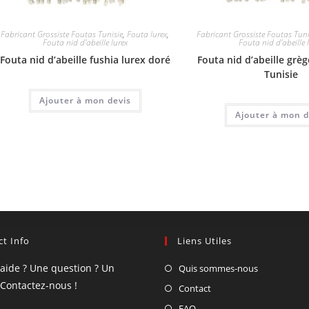
Fabricant Grossiste Foutas Tunisie
,
Fouta lurex
,
Fabricant Grossiste Foutas Tuni
Fouta nid d'abeille lurex
Fouta nid d'abeille 
Fouta nid d’abeille fushia lurex doré
Fouta nid d’abeille grèg
Tunisie
Ajouter à mon devis
Ajouter à mon d
t Info
Liens Utiles
'aide ? Une question ? Un
Quis sommes-nous
 Contactez-nous !
Contact
FAQ