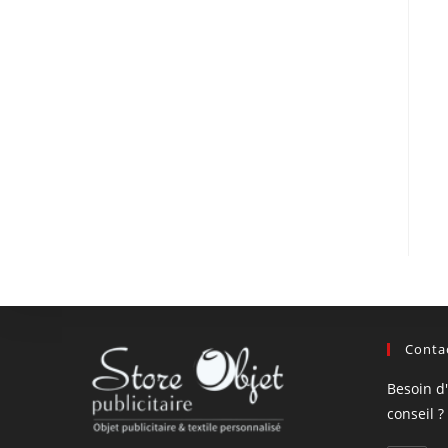
Contac
Besoin d
conseil ?