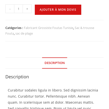
-
+
AJOUTER À MON DEVIS
Catégories :
Fabricant Grossiste Foutas Tunisie
,
Sac & trousse
Fouta
,
sac de plage
DESCRIPTION
Description
Curabitur sodales ligula in libero. Sed dignissim lacinia
nunc. Curabitur tortor. Pellentesque nibh. Aenean
quam. In scelerisque sem at dolor. Maecenas mattis.
Sed convallis tristique sem. Proin ut ligula vel nunc