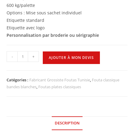
600 kg/palette
Options : Mise sous sachet individuel
Etiquette standard
Etiquette avec logo
Personnalisation par broderie ou sérigraphie
-
+
AJOUTER À MON DEVIS
Catégories :
Fabricant Grossiste Foutas Tunisie
,
Fouta classique
bandes blanches
,
Foutas plates classiques
DESCRIPTION