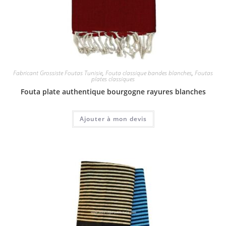
Fabricant Grossiste Foutas Tunisie
,
Fouta classique bandes blanches
,
Foutas
plates classiques
Fouta plate authentique bourgogne rayures blanches
Ajouter à mon devis