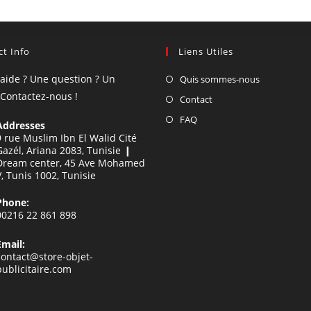
t Info
Liens Utiles
'aide ? Une question ? Un
Quis sommes-nous
 Contactez-nous !
Contact
FAQ
Addresses
9 rue Muslim Ibn El Walid Cité
Gazél, Ariana 2083, Tunisie ❙
Dream center, 45 Ave Mohamed
V, Tunis 1002, Tunisie
Phone:
00216 22 861 898
Email:
contact@store-objet-
publicitaire.com