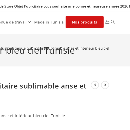
 de Store Objet Publicitaire vous souhaite une bonne et heureuse année 2026 !
enue de travail
Made in Tunisia
Nos produits
 bleu ciel Tunisie
Mug céramique publicitaire sublimable anse et intérieur bleu ciel
taire sublimable anse et
se et intérieur bleu ciel Tunisie