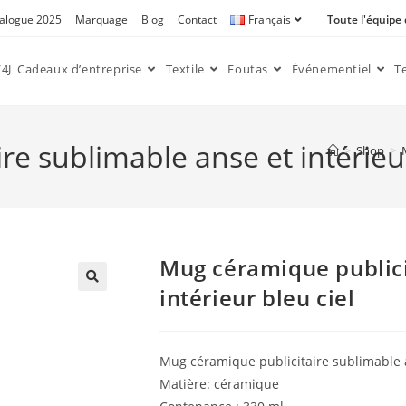
alogue 2025
Marquage
Blog
Contact
Français
Toute l'équipe
4J
Cadeaux d’entreprise
Textile
Foutas
Événementiel
T
e sublimable anse et intérieur
>
Shop
>
Mug céramique publici
intérieur bleu ciel
🔍
Mug céramique publicitaire sublimable an
Matière: céramique