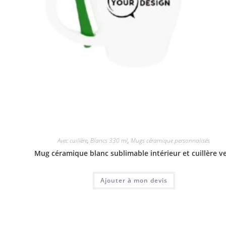
Avec cuillère
,
Blancs 330 ml
,
Mugs céramique personnalisés
Mug céramique blanc sublimable intérieur et cuillère v
Ajouter à mon devis