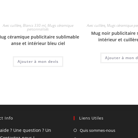
Avec cuillère
,
Blancs 330 ml
,
Mugs céramique
Avec cuillère
,
Mugs céramique pe
personnalisés
Mug noir publicitaire
ug céramique publicitaire sublimable
intérieur et cuillè
anse et intérieur bleu ciel
Ajouter à mon d
Ajouter à mon devis
t Info
Liens Utiles
'aide ? Une question ? Un
Quis sommes-nous
 Contactez-nous !