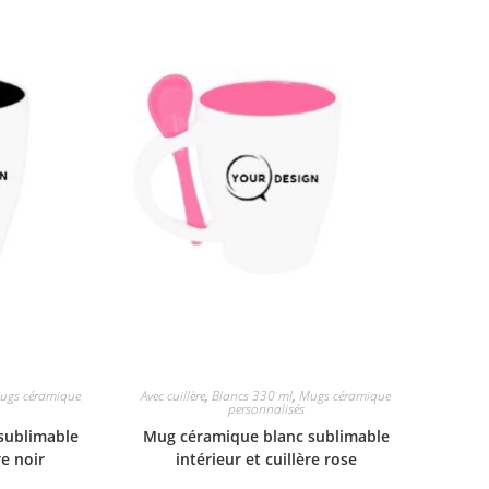
ugs céramique
Avec cuillère
,
Blancs 330 ml
,
Mugs céramique
personnalisés
sublimable
Mug céramique blanc sublimable
re noir
intérieur et cuillère rose