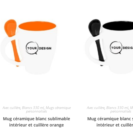
Avec cuillère
,
Blancs 330 ml
,
Mugs céramique
Avec cuillère
,
Blancs 330 ml
,
M
personnalisés
personnalisés
Mug céramique blanc sublimable
Mug céramique blanc 
intérieur et cuillère orange
intérieur et cuillè