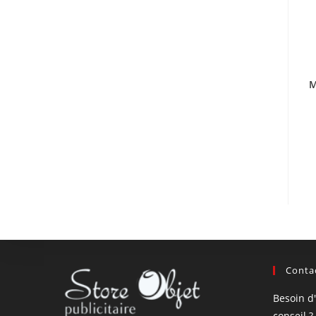
M
Contac
Besoin d
conseil ?