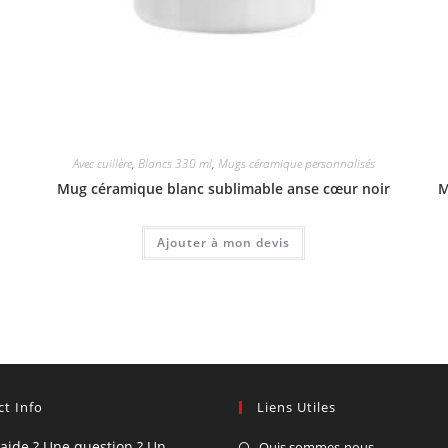
Avec cuillère
,
Blancs 330 ml
,
Mugs céramique personnalisés
Mug céramique blanc sublimable anse cœur noir
M
Ajouter à mon devis
t Info
Liens Utiles
'aide ? Une question ? Un
Quis sommes-nous