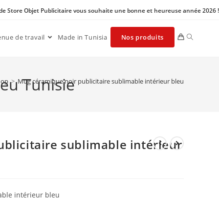
 de Store Objet Publicitaire vous souhaite une bonne et heureuse année 2026 !
enue de travail
Made in Tunisia
Nos produits
leu Tunisie
hop
>
Mug céramique noir publicitaire sublimable intérieur bleu
blicitaire sublimable intérieur
ble intérieur bleu