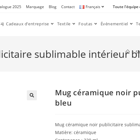
alogue 2025
Marquage
Blog
Contact
Français
Toute l'équipe
4J
Cadeaux d’entreprise
Textile
Foutas
Événementiel
T
itaire sublimable intérieur b
>
S
Mug céramique noir pu
bleu
🔍
Mug céramique noir publicitaire sublima
Matière: céramique