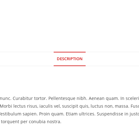
DESCRIPTION
ia nunc. Curabitur tortor. Pellentesque nibh. Aenean quam. In scele
Morbi lectus risus, iaculis vel, suscipit quis, luctus non, massa. Fusc
Vestibulum sapien. Proin quam. Etiam ultrices. Suspendisse in just
a torquent per conubia nostra.