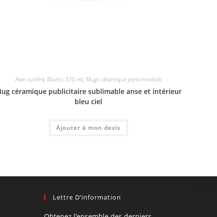
Avec cuillère
,
Blancs 330 ml
,
Mugs céramique personnalisés
ug céramique publicitaire sublimable anse et intérieur
bleu ciel
Ajouter à mon devis
Lettre D’information
Obtenez l’ensemble des derniers