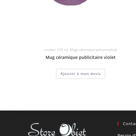
couleur 330 ml
,
Mugs céramique personnalisés
Mug céramique publicitaire violet
Ajouter à mon devis
Contac
Besoin d