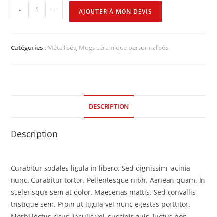
-
+
AJOUTER À MON DEVIS
Catégories :
Métallisés
,
Mugs céramique personnalisés
DESCRIPTION
Description
Curabitur sodales ligula in libero. Sed dignissim lacinia
nunc. Curabitur tortor. Pellentesque nibh. Aenean quam. In
scelerisque sem at dolor. Maecenas mattis. Sed convallis
tristique sem. Proin ut ligula vel nunc egestas porttitor.
Morbi lectus risus, iaculis vel, suscipit quis, luctus non,