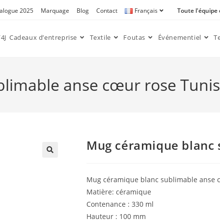
alogue 2025
Marquage
Blog
Contact
Français
Toute l'équipe
4J
Cadeaux d’entreprise
Textile
Foutas
Événementiel
T
limable anse cœur rose Tunis
Mug céramique blanc 
🔍
Mug céramique blanc sublimable anse 
Matière: céramique
Contenance : 330 ml
Hauteur : 100 mm