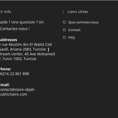
t Info
Liens Utiles
'aide ? Une question ? Un
Quis sommes-nous
 Contactez-nous !
Contact
FAQ
Addresses
9 rue Muslim Ibn El Walid Cité
Gazél, Ariana 2083, Tunisie ❙
Dream center, 45 Ave Mohamed
V, Tunis 1002, Tunisie
Phone:
00216 22 861 898
Email:
contact@store-objet-
publicitaire.com