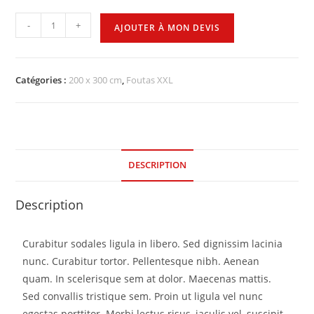
-
+
AJOUTER À MON DEVIS
Catégories :
200 x 300 cm
,
Foutas XXL
DESCRIPTION
Description
Curabitur sodales ligula in libero. Sed dignissim lacinia
nunc. Curabitur tortor. Pellentesque nibh. Aenean
quam. In scelerisque sem at dolor. Maecenas mattis.
Sed convallis tristique sem. Proin ut ligula vel nunc
egestas porttitor. Morbi lectus risus, iaculis vel, suscipit