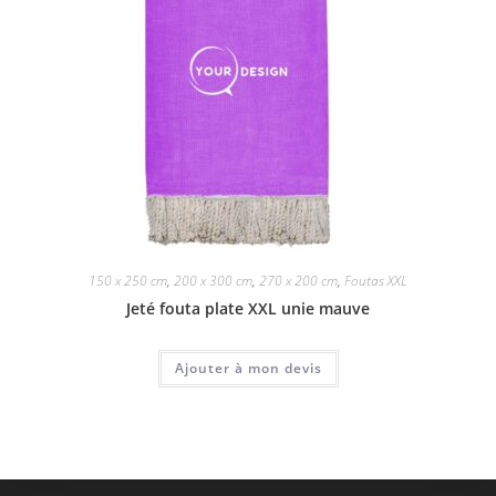
150 x 250 cm
,
200 x 300 cm
,
270 x 200 cm
,
Foutas XXL
Jeté fouta plate XXL unie mauve
Ajouter à mon devis