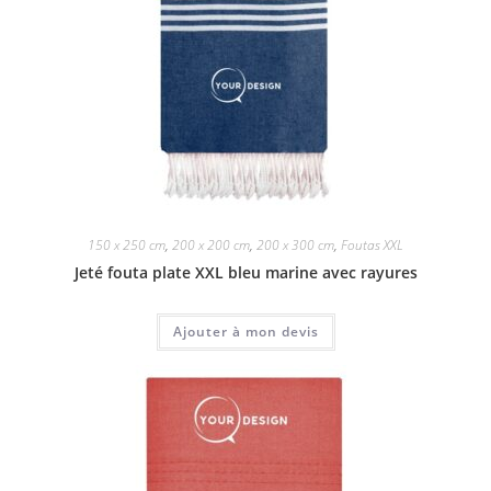
150 x 250 cm
,
200 x 200 cm
,
200 x 300 cm
,
Foutas XXL
Jeté fouta plate XXL bleu marine avec rayures
Ajouter à mon devis