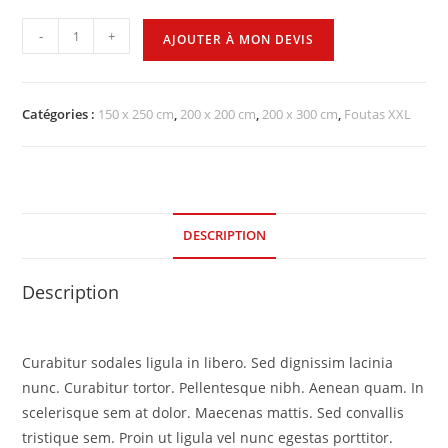
-
+
AJOUTER À MON DEVIS
Catégories :
150 x 250 cm
,
200 x 200 cm
,
200 x 300 cm
,
Foutas XXL
DESCRIPTION
Description
Curabitur sodales ligula in libero. Sed dignissim lacinia
nunc. Curabitur tortor. Pellentesque nibh. Aenean quam. In
scelerisque sem at dolor. Maecenas mattis. Sed convallis
tristique sem. Proin ut ligula vel nunc egestas porttitor.