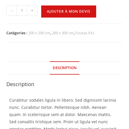
-
+
AJOUTER À MON DEVIS
Catégories :
200 x 200 cm
,
200 x 300 cm
,
Foutas XXL
DESCRIPTION
Description
Curabitur sodales ligula in libero. Sed dignissim lacinia
nunc. Curabitur tortor. Pellentesque nibh. Aenean
quam. In scelerisque sem at dolor. Maecenas mattis.
Sed convallis tristique sem. Proin ut ligula vel nunc
egestas porttitor. Morbi lectus risus, iaculis vel, suscipit