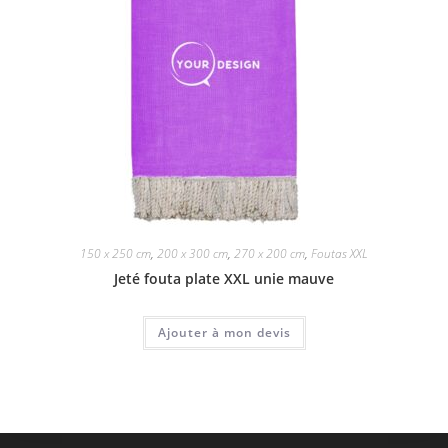
150 x 250 cm
,
200 x 300 cm
,
270 x 200 cm
,
Foutas XXL
Jeté fouta plate XXL unie mauve
Ajouter à mon devis