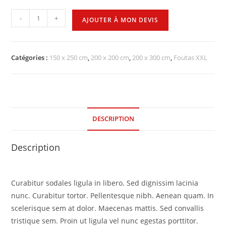
-
+
AJOUTER À MON DEVIS
Catégories :
150 x 250 cm
,
200 x 200 cm
,
200 x 300 cm
,
Foutas XXL
DESCRIPTION
Description
Curabitur sodales ligula in libero. Sed dignissim lacinia
nunc. Curabitur tortor. Pellentesque nibh. Aenean quam. In
scelerisque sem at dolor. Maecenas mattis. Sed convallis
tristique sem. Proin ut ligula vel nunc egestas porttitor.