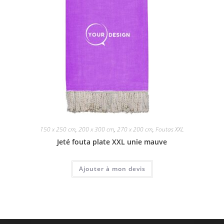
150 x 250 cm
,
200 x 300 cm
,
270 x 200 cm
,
Foutas XXL
Jeté fouta plate XXL unie mauve
Ajouter à mon devis