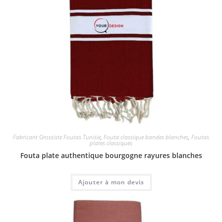
Fabricant Grossiste Foutas Tunisie
,
Fouta classique bandes blanches
,
Foutas
plates classiques
Fouta plate authentique bourgogne rayures blanches
Ajouter à mon devis