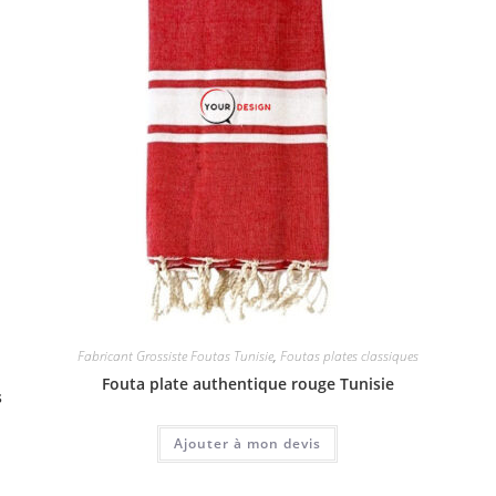
Fabricant Grossiste Foutas Tunisie
,
Foutas plates classiques
Fouta plate authentique rouge Tunisie
s
Ajouter à mon devis