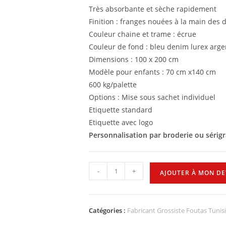
Très absorbante et sèche rapidement
Finition : franges nouées à la main des 
Couleur chaine et trame : écrue
Couleur de fond : bleu denim lurex arge
Dimensions : 100 x 200 cm
Modèle pour enfants : 70 cm x140 cm
600 kg/palette
Options : Mise sous sachet individuel
Etiquette standard
Etiquette avec logo
Personnalisation par broderie ou sérig
-
+
AJOUTER À MON DE
Catégories :
Fabricant Grossiste Foutas Tunis