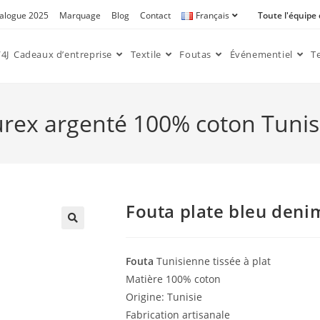
alogue 2025
Marquage
Blog
Contact
Français
Toute l'équipe
4J
Cadeaux d’entreprise
Textile
Foutas
Événementiel
T
urex argenté 100% coton Tunis
Fouta plate bleu deni
🔍
Fouta
Tunisienne tissée à plat
Matière 100% coton
Origine: Tunisie
Fabrication artisanale