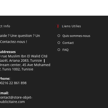
t Info
Liens Utiles
'aide ? Une question ? Un
Quis sommes-nous
 Contactez-nous !
Contact
FAQ
Addresses
9 rue Muslim Ibn El Walid Cité
Gazél, Ariana 2083, Tunisie ❙
Dream center, 45 Ave Mohamed
V, Tunis 1002, Tunisie
Phone:
00216 22 861 898
Email:
contact@store-objet-
publicitaire.com