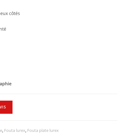
deux côtés
nté
raphie
VIS
ie
,
Fouta lurex
,
Fouta plate lurex