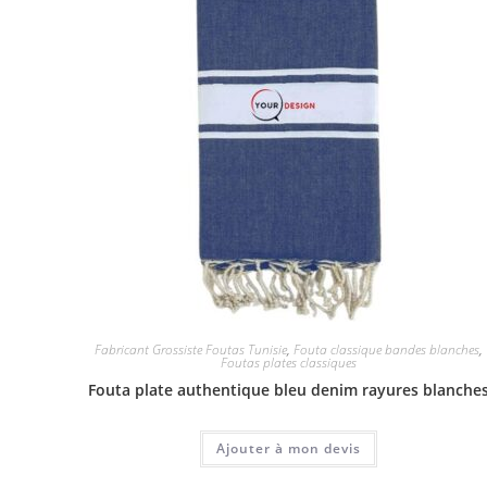
Fabricant Grossiste Foutas Tunisie
,
Fouta classique bandes blanches
,
Foutas plates classiques
Fouta plate authentique bleu denim rayures blanche
Ajouter à mon devis