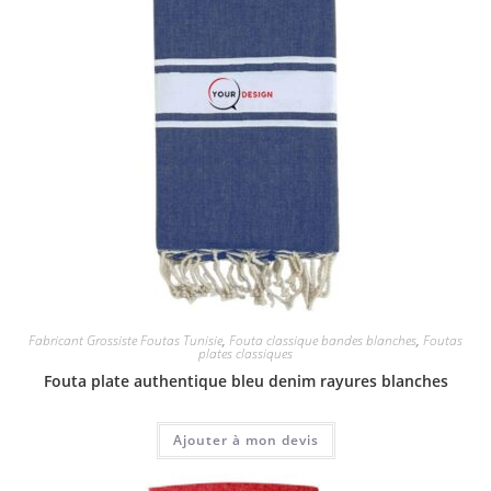
Fabricant Grossiste Foutas Tunisie
,
Fouta classique bandes blanches
,
Foutas
plates classiques
Fouta plate authentique bleu denim rayures blanches
Ajouter à mon devis