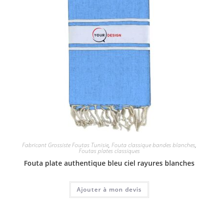
Fabricant Grossiste Foutas Tunisie
,
Fouta classique bandes blanches
,
Foutas plates classiques
Fouta plate authentique bleu ciel rayures blanches
Ajouter à mon devis