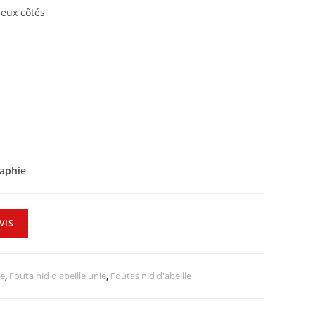
deux côtés
raphie
VIS
ie
,
Fouta nid d'abeille unie
,
Foutas nid d'abeille