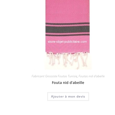
Fabricant Grossiste Foutas Tunisie
,
Foutas nid d'abeille
Fouta nid d’abeille
Ajouter à mon devis