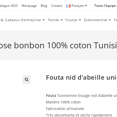
alogue 2025
Marquage
Blog
Contact
Français
Toute l'équipe
4J
Cadeaux d’entreprise
Textile
Foutas
Événementiel
T
 rose bonbon 100% coton Tunis
Fouta nid d’abeille u
🔍
Fouta
Tunisienne tissage nid d’abeille u
Matière 100% coton
Fabrication artisanale
Très absorbante et sèche rapidement