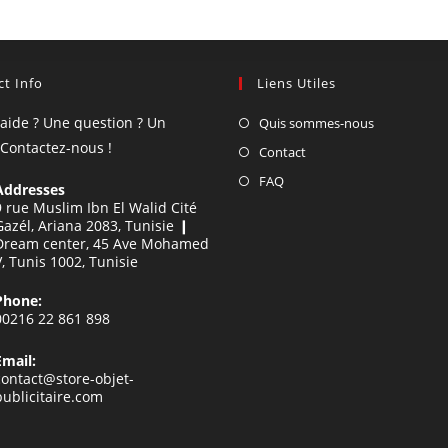
t Info
Liens Utiles
'aide ? Une question ? Un
Quis sommes-nous
 Contactez-nous !
Contact
FAQ
Addresses
9 rue Muslim Ibn El Walid Cité
Gazél, Ariana 2083, Tunisie ❙
Dream center, 45 Ave Mohamed
V, Tunis 1002, Tunisie
Phone:
00216 22 861 898
Email:
contact@store-objet-
publicitaire.com