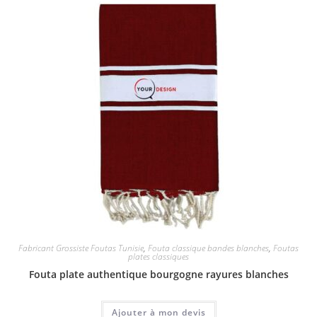
Fabricant Grossiste Foutas Tunisie
,
Fouta classique bandes blanches
,
Foutas
plates classiques
Fouta plate authentique bourgogne rayures blanches
Ajouter à mon devis