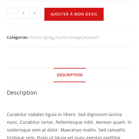
-
+
AJOUTER À MON DEVIS
Catégories :
Fouta zigzag
,
Foutas tissage jacquard
DESCRIPTION
Description
Curabitur sodales ligula in libero. Sed dignissim lacinia
nunc. Curabitur tortor. Pellentesque nibh. Aenean quam. In
scelerisque sem at dolor. Maecenas mattis. Sed convallis
tristique sem. Proin ut ligula vel nunc egestas porttitor.