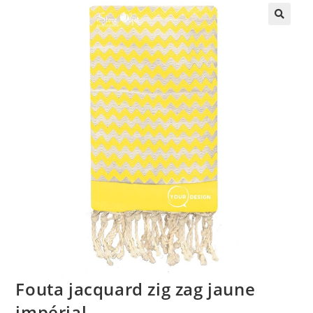
🔍
Fouta jacquard zig zag jaune
impérial