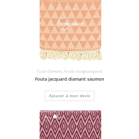
Fouta Diamant
,
Foutas tissage jacquard
Fouta jacquard diamant saumon
Ajouter à mon devis