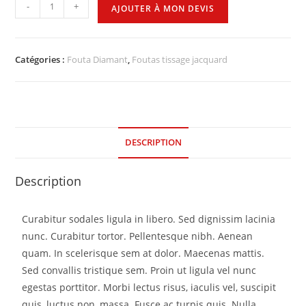
-
+
AJOUTER À MON DEVIS
Catégories :
Fouta Diamant
,
Foutas tissage jacquard
DESCRIPTION
Description
Curabitur sodales ligula in libero. Sed dignissim lacinia
nunc. Curabitur tortor. Pellentesque nibh. Aenean
quam. In scelerisque sem at dolor. Maecenas mattis.
Sed convallis tristique sem. Proin ut ligula vel nunc
egestas porttitor. Morbi lectus risus, iaculis vel, suscipit
quis, luctus non, massa. Fusce ac turpis quis. Nulla