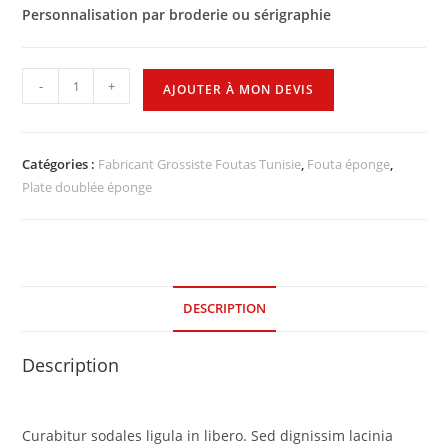
Personnalisation par broderie ou sérigraphie
-
+
AJOUTER À MON DEVIS
Catégories :
Fabricant Grossiste Foutas Tunisie
,
Fouta éponge
,
Plate doublée éponge
DESCRIPTION
Description
Curabitur sodales ligula in libero. Sed dignissim lacinia