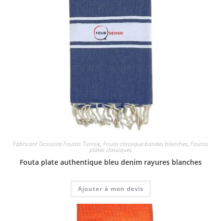
Fabricant Grossiste Foutas Tunisie
,
Fouta classique bandes blanches
,
Foutas
plates classiques
Fouta plate authentique bleu denim rayures blanches
Ajouter à mon devis