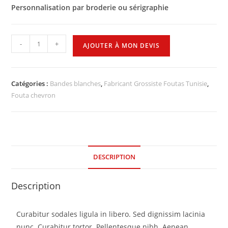
Personnalisation par broderie ou sérigraphie
-
+
AJOUTER À MON DEVIS
Catégories :
Bandes blanches
,
Fabricant Grossiste Foutas Tunisie
,
Fouta chevron
DESCRIPTION
Description
Curabitur sodales ligula in libero. Sed dignissim lacinia
nunc. Curabitur tortor. Pellentesque nibh. Aenean