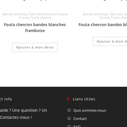
Bandes blanches
,
Fabricant Grossiste Foutas
Bandes blanches
,
Fabricant G
Tunisie
,
Fouta chevron
Tunisie
,
Fouta che
Fouta chevron bandes blanches
Fouta chevron bandes b
framboise
Ajouter à mon d
Ajouter à mon devis
t Info
Liens Utiles
'aide ? Une question ? Un
Quis sommes-nous
 Contactez-nous !
Contact
FAQ