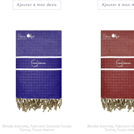
Ajouter à mon devis
Ajouter à mon d
Bandes blanches
,
Fabricant Grossiste Foutas
Bandes blanches
,
Fabricant G
Tunisie
,
Fouta chevron
Tunisie
,
Fouta che