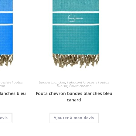
rossiste Foutas
Bandes blanches
,
Fabricant Grossiste Foutas
vron
Tunisie
,
Fouta chevron
lanches bleu
Fouta chevron bandes blanches bleu
canard
evis
Ajouter à mon devis