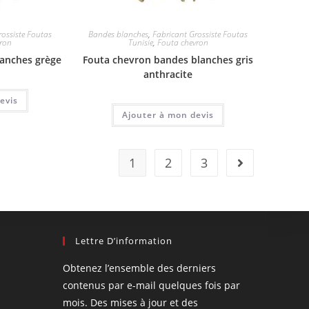
rossiste Foutas
Bandes blanches
,
Fabricant Grossiste Foutas
vron
Tunisie
,
Fouta chevron
lanches grège
Fouta chevron bandes blanches gris
anthracite
evis
Ajouter à mon devis
1
2
3
Lettre D’information
Obtenez l’ensemble des derniers
contenus par e-mail quelques fois par
mois. Des mises à jour et des