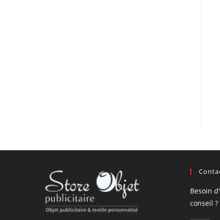
Contac
Besoin d
conseil ?