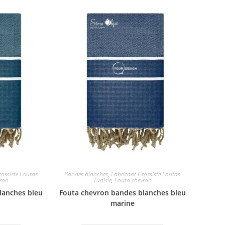
rossiste Foutas
Bandes blanches
,
Fabricant Grossiste Foutas
vron
Tunisie
,
Fouta chevron
lanches bleu
Fouta chevron bandes blanches bleu
marine