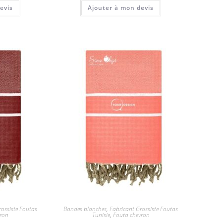
evis
Ajouter à mon devis
rossiste Foutas
Bandes blanches
,
Fabricant Grossiste Foutas
vron
Tunisie
,
Fouta chevron