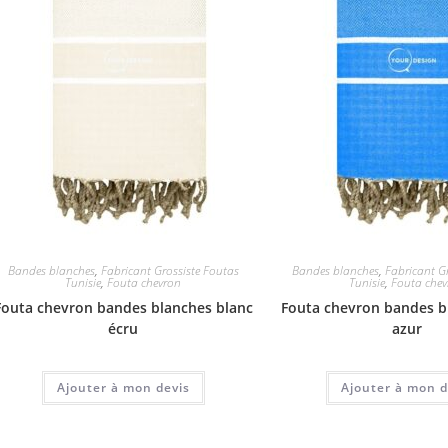
Bandes blanches
,
Fabricant Grossiste Foutas
Bandes blanches
,
Fabricant G
Tunisie
,
Fouta chevron
Tunisie
,
Fouta che
Fouta chevron bandes blanches blanc
Fouta chevron bandes b
écru
azur
Ajouter à mon devis
Ajouter à mon d