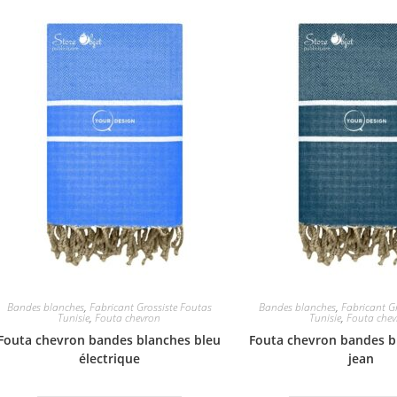
Bandes blanches
,
Fabricant Grossiste Foutas
Bandes blanches
,
Fabricant G
Tunisie
,
Fouta chevron
Tunisie
,
Fouta che
Fouta chevron bandes blanches bleu
Fouta chevron bandes b
électrique
jean