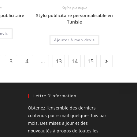
s
Stylos plastique
publicitaire
Stylo publicitaire personnalisable en
Tunisie
evis
Ajouter à mon devis
3
4
…
13
14
15
Lettre D’information
Obtenez l’ensemble des derniers
contenus par e-mail quelques fois par
mois. Des mises à jour et des
nouveautés à propos de toutes les