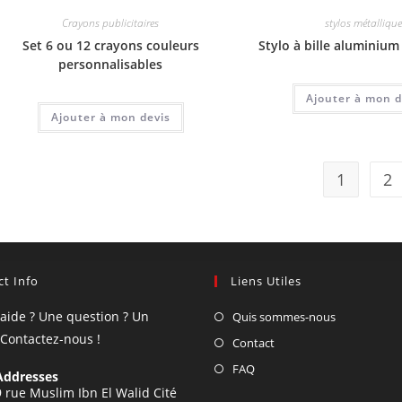
Crayons publicitaires
stylos métallique
Set 6 ou 12 crayons couleurs
Stylo à bille aluminium 
personnalisables
Ajouter à mon d
Ajouter à mon devis
1
2
t Info
Liens Utiles
'aide ? Une question ? Un
Quis sommes-nous
 Contactez-nous !
Contact
FAQ
Addresses
9 rue Muslim Ibn El Walid Cité