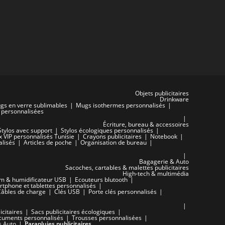
Objets publicitaires
Drinkware
gs en verre sublimables
Mugs isothermes personnalisés
s personnalisées
Écriture, bureau & accessoires
Stylos avec support
Stylos écologiques personnalisés
x VIP personnalisés Tunisie
Crayons publicitaires
Notebook
alisés
Articles de poche
Organisation de bureau
Bagagerie & Auto
Sacoches, cartables & malettes publicitaires
High-tech & multimédia
um & humidificateur USB
Ecouteurs blutooth
tphone et tablettes personnalisés
Câbles de charge
Clés USB
Porte clés personnalisés
icitaires
Sacs publicitaires écologiques
cuments personnalisés
Trousses personnalisées
s Auto
Parapluies publicitaires