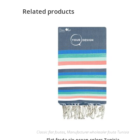
Related products
Classic flat foutas
,
Manufacturer wholesaler fouta Tunisia
Flat fouta six ocean colors Tunisia