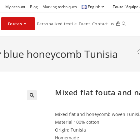
My account
Blog
Marking techniques
English
Toute l'équipe
Foutas
Personalized textile
Event
Contact us
vy blue honeycomb Tunisia
Mixed flat fouta and 
🔍
Mixed flat and honeycomb woven Tunisi
Material 100% cotton
Origin: Tunisia
Homemade