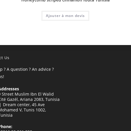
Ajouter à mon devis
ct Us
p ? A question ? An advice ?
us!
Addresses
9 Street Muslim Ibn El Walid
Cité Gazél, Ariana 2083, Tunisia
❙ Dream center, 45 Ave
Mohamed V, Tunis 1002,
Tunisia
Phone: