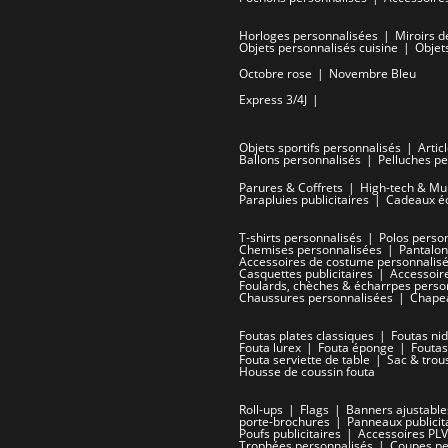
Horloges personnalisées
Miroirs d
Objets personnalisés cuisine
Objet
Octobre rose
Novembre Bleu
Express 3/4J
Objets sportifs personnalisés
Artic
Ballons personnalisés
Pelluches pe
Parures & Coffrets
High-tech & Mu
Parapluies publicitaires
Cadeaux é
T-shirts personnalisés
Polos perso
Chemises personnalisées
Pantalon
Accessoires de costume personnalis
Casquettes publicitaires
Accessoire
Foulards, chèches & écharrpes perso
Chaussures personnalisées
Chapea
Foutas plates classiques
Foutas nid
Fouta lurex
Fouta éponge
Foutas
Fouta serviette de table
Sac & trou
Housse de coussin fouta
Roll-ups
Flags
Banners ajustable
porte-brochures
Panneaux publicit
Poufs publicitaires
Accessoires PLV
Trophées personnalisés
Coupes pe