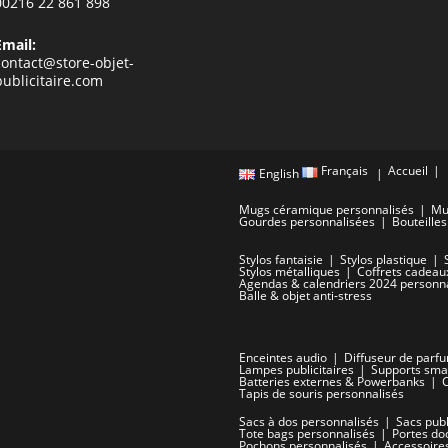
00216 22 861 898
Email:
contact@store-objet-
publicitaire.com
Français
Accueil
English
Mugs céramique personnalisés
Mu
Gourdes personnalisées
Bouteille
Stylos fantaisie
Stylos plastique
Stylos métalliques
Coffrets cadeau
Agendas & calendriers 2024 personn
Balle & objet anti-stress
Enceintes audio
Diffuseur de parf
Lampes publicitaires
Supports smar
Batteries externes & Powerbanks
Tapis de souris personnalisés
Sacs à dos personnalisés
Sacs publ
Tote bags personnalisés
Portes do
Pochons personnalisés
Accessoire