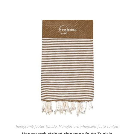
honeycomb foutas Tunisia
,
Manufacturer wholesaler fouta Tunisia
Honeycomb striped cinnamon fouta Tunisia