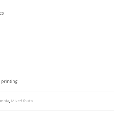
es
 printing
nisia
,
Mixed fouta