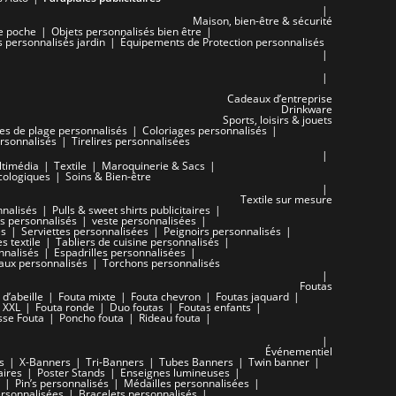
Maison, bien-être & sécurité
e poche
Objets personnalisés bien être
s personnalisés jardin
Équipements de Protection personnalisés
Cadeaux d’entreprise
Drinkware
Sports, loisirs & jouets
les de plage personnalisés
Coloriages personnalisés
rsonnalisés
Tirelires personnalisées
ltimédia
Textile
Maroquinerie & Sacs
cologiques
Soins & Bien-être
Textile sur mesure
nnalisés
Pulls & sweet shirts publicitaires
s personnalisés
veste personnalisées
és
Serviettes personnalisées
Peignoirs personnalisés
s textile
Tabliers de cuisine personnalisés
nnalisés
Espadrilles personnalisées
ux personnalisés
Torchons personnalisés
Foutas
 d’abeille
Fouta mixte
Fouta chevron
Foutas jaquard
 XXL
Fouta ronde
Duo foutas
Foutas enfants
sse Fouta
Poncho fouta
Rideau fouta
Événementiel
s
X-Banners
Tri-Banners
Tubes Banners
Twin banner
aires
Poster Stands
Enseignes lumineuses
Pin’s personnalisés
Médailles personnalisées
rsonnalisées
Bracelets personnalisés