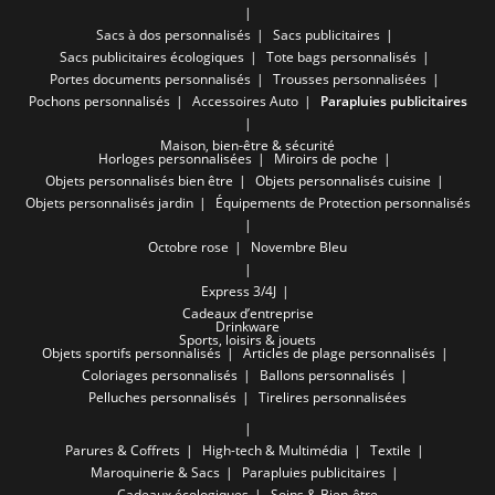
Sacs à dos personnalisés
Sacs publicitaires
Sacs publicitaires écologiques
Tote bags personnalisés
Portes documents personnalisés
Trousses personnalisées
Pochons personnalisés
Accessoires Auto
Parapluies publicitaires
Maison, bien-être & sécurité
Horloges personnalisées
Miroirs de poche
Objets personnalisés bien être
Objets personnalisés cuisine
Objets personnalisés jardin
Équipements de Protection personnalisés
Octobre rose
Novembre Bleu
Express 3/4J
Cadeaux d’entreprise
Drinkware
Sports, loisirs & jouets
Objets sportifs personnalisés
Articles de plage personnalisés
Coloriages personnalisés
Ballons personnalisés
Pelluches personnalisés
Tirelires personnalisées
Parures & Coffrets
High-tech & Multimédia
Textile
Maroquinerie & Sacs
Parapluies publicitaires
Cadeaux écologiques
Soins & Bien-être