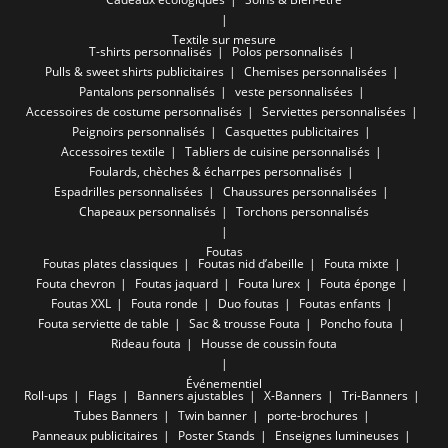
Textile sur mesure
T-shirts personnalisés
Polos personnalisés
Pulls & sweet shirts publicitaires
Chemises personnalisées
Pantalons personnalisés
veste personnalisées
Accessoires de costume personnalisés
Serviettes personnalisées
Peignoirs personnalisés
Casquettes publicitaires
Accessoires textile
Tabliers de cuisine personnalisés
Foulards, chèches & écharrpes personnalisés
Espadrilles personnalisées
Chaussures personnalisées
Chapeaux personnalisés
Torchons personnalisés
Foutas
Foutas plates classiques
Foutas nid d’abeille
Fouta mixte
Fouta chevron
Foutas jaquard
Fouta lurex
Fouta éponge
Foutas XXL
Fouta ronde
Duo foutas
Foutas enfants
Fouta serviette de table
Sac & trousse Fouta
Poncho fouta
Rideau fouta
Housse de coussin fouta
Événementiel
Roll-ups
Flags
Banners ajustables
X-Banners
Tri-Banners
Tubes Banners
Twin banner
porte-brochures
Panneaux publicitaires
Poster Stands
Enseignes lumineuses