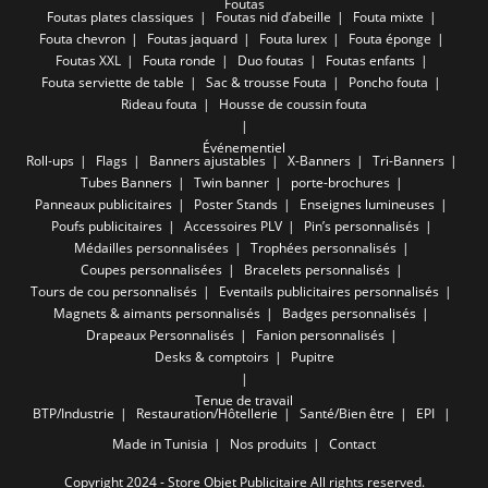
Foutas
Foutas plates classiques
Foutas nid d’abeille
Fouta mixte
Fouta chevron
Foutas jaquard
Fouta lurex
Fouta éponge
Foutas XXL
Fouta ronde
Duo foutas
Foutas enfants
Fouta serviette de table
Sac & trousse Fouta
Poncho fouta
Rideau fouta
Housse de coussin fouta
Événementiel
Roll-ups
Flags
Banners ajustables
X-Banners
Tri-Banners
Tubes Banners
Twin banner
porte-brochures
Panneaux publicitaires
Poster Stands
Enseignes lumineuses
Poufs publicitaires
Accessoires PLV
Pin’s personnalisés
Médailles personnalisées
Trophées personnalisés
Coupes personnalisées
Bracelets personnalisés
Tours de cou personnalisés
Eventails publicitaires personnalisés
Magnets & aimants personnalisés
Badges personnalisés
Drapeaux Personnalisés
Fanion personnalisés
Desks & comptoirs
Pupitre
Tenue de travail
BTP/Industrie
Restauration/Hôtellerie
Santé/Bien être
EPI
Made in Tunisia
Nos produits
Contact
Copyright 2024 - Store Objet Publicitaire All rights reserved.