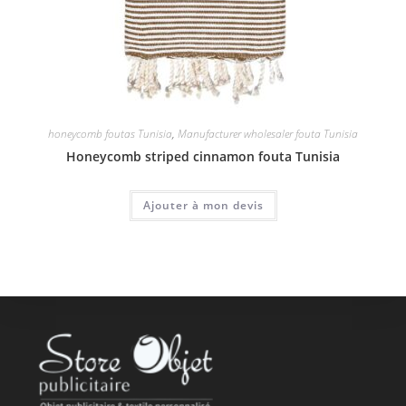
honeycomb foutas Tunisia
,
Manufacturer wholesaler fouta Tunisia
Honeycomb striped cinnamon fouta Tunisia
Ajouter à mon devis