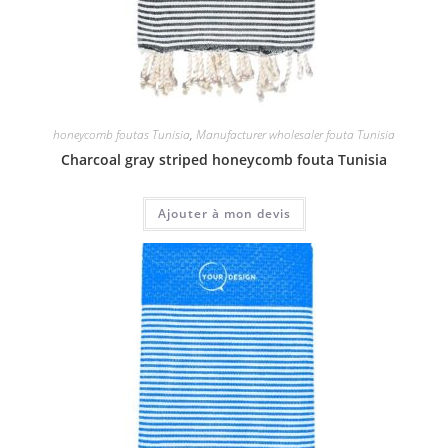
honeycomb foutas Tunisia
,
Manufacturer wholesaler fouta Tunisia
Charcoal gray striped honeycomb fouta Tunisia
Ajouter à mon devis