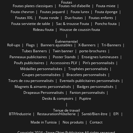
Foutas
Foutas plates classiques
Foutas nid d’abeille
Fouta mixte
Fouta chevron
Foutas jaquard
Fouta lurex
Fouta éponge
Foutas XXL
Fouta ronde
Duo foutas
Foutas enfants
Fouta serviette de table
Sac & trousse Fouta
Poncho fouta
Rideau fouta
Housse de coussin fouta
Événementiel
Roll-ups
Flags
Banners ajustables
X-Banners
Tri-Banners
Tubes Banners
Twin banner
porte-brochures
Panneaux publicitaires
Poster Stands
Enseignes lumineuses
Poufs publicitaires
Accessoires PLV
Pin’s personnalisés
Médailles personnalisées
Trophées personnalisés
Coupes personnalisées
Bracelets personnalisés
Tours de cou personnalisés
Eventails publicitaires personnalisés
Magnets & aimants personnalisés
Badges personnalisés
Drapeaux Personnalisés
Fanion personnalisés
Desks & comptoirs
Pupitre
Tenue de travail
BTP/Industrie
Restauration/Hôtellerie
Santé/Bien être
EPI
Made in Tunisia
Nos produits
Contact
Copyright 2024 - Store Objet Publicitaire All rights reserved.