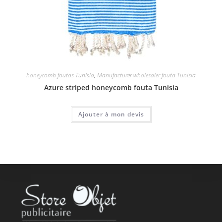
honeycomb foutas Tunisia
,
Manufacturer wholesaler fouta Tunisia
Azure striped honeycomb fouta Tunisia
Ajouter à mon devis