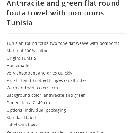
Anthracite and green flat round
fouta towel with pompoms
Tunisia
Tunisian round fouta two-tone flat weave with pompoms
Material 100% cotton
Origin: Tunisia
Homemade
Very absorbent and dries quickly
Finish: hand-knotted fringes on all sides
Warp and weft color: ecru
Background color: anthracite and green
Dimensions: Ø140 cm
Options: Individual packaging
Standard label
Label with logo
Personalization by embroidery or screen printing