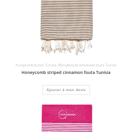
honeycomb foutas Tunisia
,
Manufacturer wholesaler fouta Tunisia
Honeycomb striped cinnamon fouta Tunisia
Ajouter à mon devis