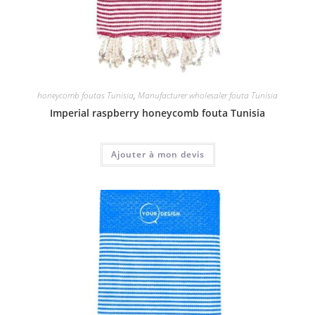
honeycomb foutas Tunisia
,
Manufacturer wholesaler fouta Tunisia
Imperial raspberry honeycomb fouta Tunisia
Ajouter à mon devis