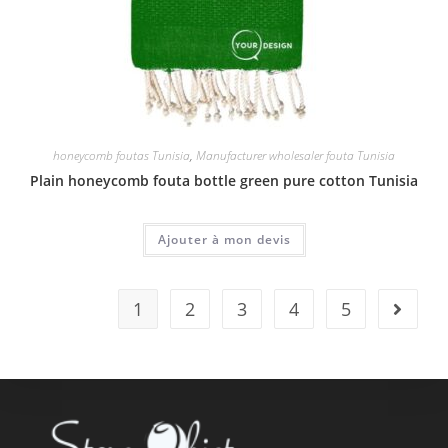
honeycomb foutas Tunisia
,
Manufacturer wholesaler fouta Tunisia
Plain honeycomb fouta bottle green pure cotton Tunisia
Ajouter à mon devis
1
2
3
4
5