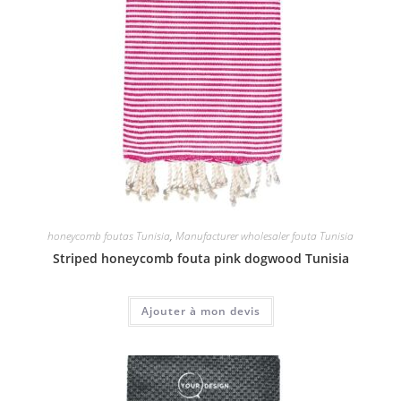
honeycomb foutas Tunisia
,
Manufacturer wholesaler fouta Tunisia
Striped honeycomb fouta pink dogwood Tunisia
Ajouter à mon devis