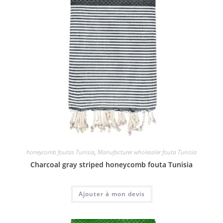
honeycomb foutas Tunisia
,
Manufacturer wholesaler fouta Tunisia
Charcoal gray striped honeycomb fouta Tunisia
Ajouter à mon devis