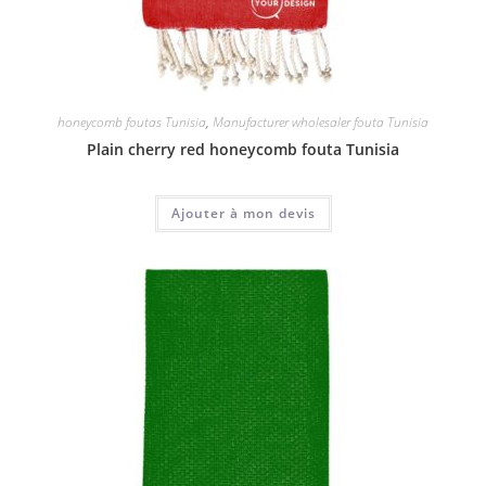
honeycomb foutas Tunisia
,
Manufacturer wholesaler fouta Tunisia
Plain cherry red honeycomb fouta Tunisia
Ajouter à mon devis