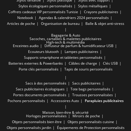
Stylos fantaisie
Stylos plastique
Stylos avec support
Stylos écologiques personnalisés
Stylos métalliques
Coffrets cadeaux VIP personnalisés Tunisie
Crayons publicitaires
Notebook
Agendas & calendriers 2024 personnalisés
Articles de poche
Organisation de bureau
Balle & objet anti-stress
Bagagerie & Auto
Sacoches, cartables & malettes publicitaires
High-tech & multimédia
Enceintes audio
Diffuseur de parfum & humidificateur USB
Ecouteurs blutooth
Lampes publicitaires
Supports smartphone et tablettes personnalisés
Batteries externes & Powerbanks
Câbles de charge
Clés USB
Porte clés personnalisés
Tapis de souris personnalisés
Sacs à dos personnalisés
Sacs publicitaires
Sacs publicitaires écologiques
Tote bags personnalisés
Portes documents personnalisés
Trousses personnalisées
Pochons personnalisés
Accessoires Auto
Parapluies publicitaires
Maison, bien-être & sécurité
Horloges personnalisées
Miroirs de poche
Objets personnalisés bien être
Objets personnalisés cuisine
Objets personnalisés jardin
Équipements de Protection personnalisés