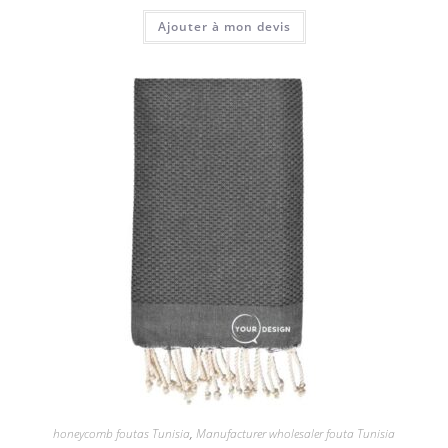
Ajouter à mon devis
honeycomb foutas Tunisia
,
Manufacturer wholesaler fouta Tunisia