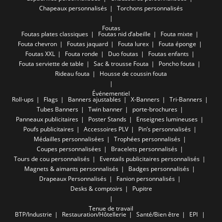
Chapeaux personnalisés
Torchons personnalisés
Foutas
Foutas plates classiques
Foutas nid d’abeille
Fouta mixte
Fouta chevron
Foutas jaquard
Fouta lurex
Fouta éponge
Foutas XXL
Fouta ronde
Duo foutas
Foutas enfants
Fouta serviette de table
Sac & trousse Fouta
Poncho fouta
Rideau fouta
Housse de coussin fouta
Événementiel
Roll-ups
Flags
Banners ajustables
X-Banners
Tri-Banners
Tubes Banners
Twin banner
porte-brochures
Panneaux publicitaires
Poster Stands
Enseignes lumineuses
Poufs publicitaires
Accessoires PLV
Pin’s personnalisés
Médailles personnalisées
Trophées personnalisés
Coupes personnalisées
Bracelets personnalisés
Tours de cou personnalisés
Eventails publicitaires personnalisés
Magnets & aimants personnalisés
Badges personnalisés
Drapeaux Personnalisés
Fanion personnalisés
Desks & comptoirs
Pupitre
Tenue de travail
BTP/Industrie
Restauration/Hôtellerie
Santé/Bien être
EPI