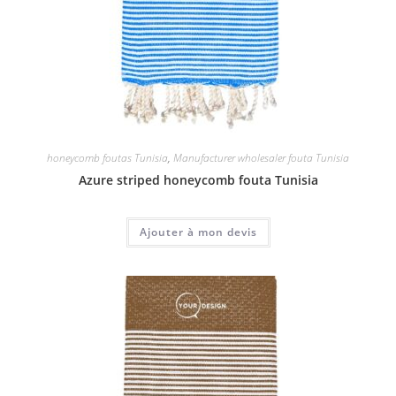
honeycomb foutas Tunisia
,
Manufacturer wholesaler fouta Tunisia
Azure striped honeycomb fouta Tunisia
Ajouter à mon devis