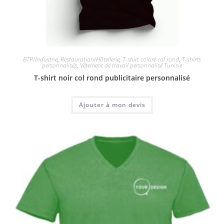
BTP/Industrie
,
Restauration/Hôtellerie
,
T-shirt coloré col rond
,
T-shirts
personnalisés
,
Vêtement de travail personnalisé Tunisie
T-shirt noir col rond publicitaire personnalisé
Ajouter à mon devis