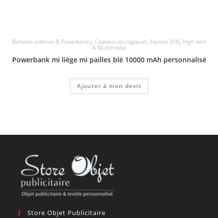
Batteries externes & Powerbanks
,
Cadeaux écologiques
,
Express 3/4J
,
High-tech
& Multimédia
Powerbank mi liège mi pailles blé 10000 mAh personnalisé
Ajouter à mon devis
Store Objet Publicitaire