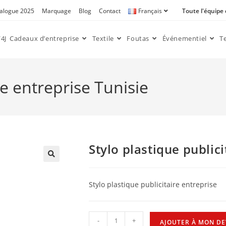
alogue 2025
Marquage
Blog
Contact
Français
Toute l'équipe
4J
Cadeaux d’entreprise
Textile
Foutas
Événementiel
T
re entreprise Tunisie
Stylo plastique publici
🔍
Stylo plastique publicitaire entreprise
-
+
AJOUTER À MON DE