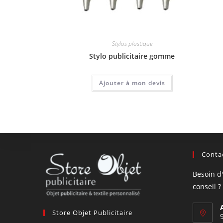
Stylos plastique
Stylo publicitaire gomme
Ajouter à mon devis
Contac
Besoin d
conseil ?
Store Objet Publicitaire