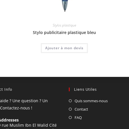
Stylos plastique
Stylo publicitaire plastique bleu
Ajouter à mon devis
t Info
Liens Utiles
'aide ? Une question ? Un
Quis sommes-nous
 Contactez-nous !
Contact
FAQ
Addresses
9 rue Muslim Ibn El Walid Cité