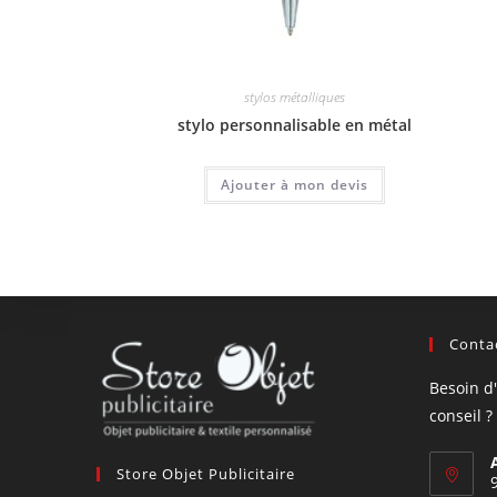
stylos métalliques
stylo personnalisable en métal
Ajouter à mon devis
Contac
Besoin d
conseil ?
Store Objet Publicitaire