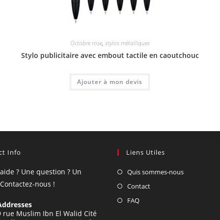
Octobre rose
,
stylos métalliques
Stylo publicitaire avec embout tactile en caoutchouc
Ajouter à mon devis
t Info
Liens Utiles
'aide ? Une question ? Un
Quis sommes-nous
 Contactez-nous !
Contact
FAQ
Addresses
9 rue Muslim Ibn El Walid Cité