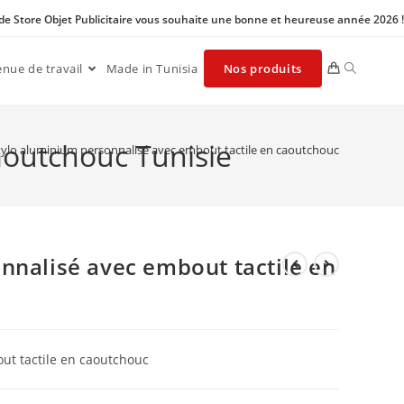
 de Store Objet Publicitaire vous souhaite une bonne et heureuse année 2026 !
enue de travail
Made in Tunisia
Nos produits
aoutchouc Tunisie
tylo aluminium personnalisé avec embout tactile en caoutchouc
nnalisé avec embout tactile en
ut tactile en caoutchouc