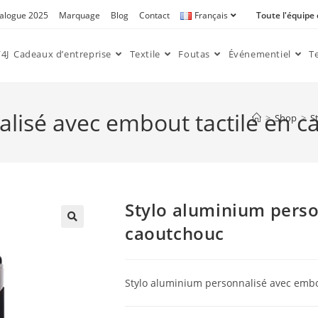
alogue 2025
Marquage
Blog
Contact
Français
Toute l'équipe
4J
Cadeaux d’entreprise
Textile
Foutas
Événementiel
T
lisé avec embout tactile en c
>
Shop
>
S
Stylo aluminium perso
caoutchouc
🔍
Stylo aluminium personnalisé avec embo