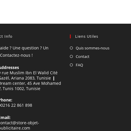
t Info
Liens Utiles
'aide ? Une question ? Un
Quis sommes-nous
 Contactez-nous !
Contact
FAQ
Addresses
9 rue Muslim Ibn El Walid Cité
Gazél, Ariana 2083, Tunisie ❙
Dream center, 45 Ave Mohamed
V, Tunis 1002, Tunisie
Phone:
00216 22 861 898
Email:
contact@store-objet-
publicitaire.com