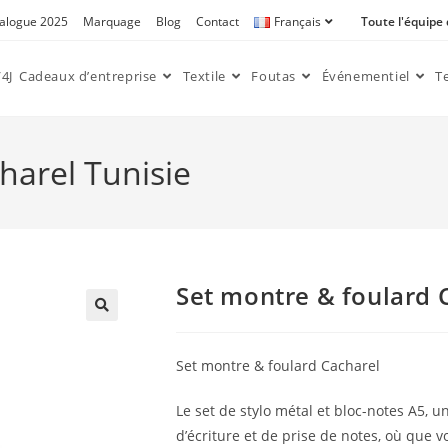
alogue 2025
Marquage
Blog
Contact
Français
Toute l'équipe
4J
Cadeaux d’entreprise
Textile
Foutas
Événementiel
T
harel Tunisie
Set montre & foulard 
🔍
Set montre & foulard Cacharel
Le set de stylo métal et bloc-notes A5, 
d’écriture et de prise de notes, où que vo