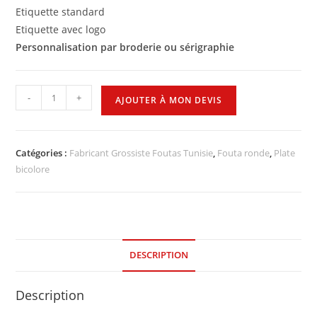
Etiquette standard
Etiquette avec logo
Personnalisation par broderie ou sérigraphie
-
+
AJOUTER À MON DEVIS
Catégories :
Fabricant Grossiste Foutas Tunisie
,
Fouta ronde
,
Plate
bicolore
DESCRIPTION
Description