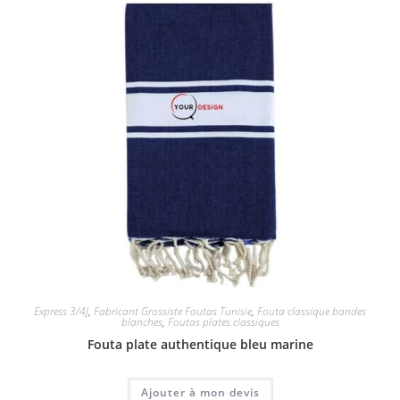
Express 3/4J
,
Fabricant Grossiste Foutas Tunisie
,
Fouta classique bandes
blanches
,
Foutas plates classiques
Fouta plate authentique bleu marine
Ajouter à mon devis