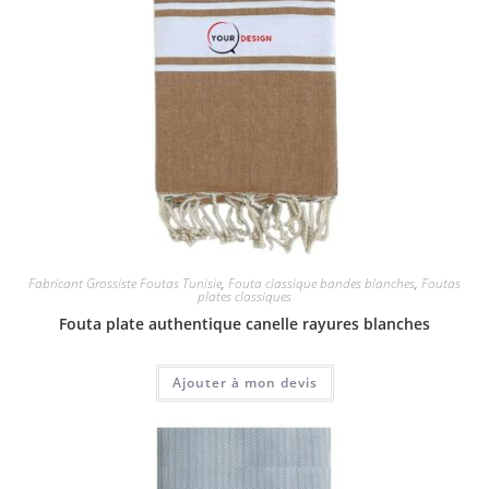
Fabricant Grossiste Foutas Tunisie
,
Fouta classique bandes blanches
,
Foutas
plates classiques
Fouta plate authentique canelle rayures blanches
Ajouter à mon devis