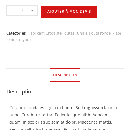
-
+
AJOUTER À MON DEVIS
Catégories :
Fabricant Grossiste Foutas Tunisie
,
Fouta ronde
,
Plate
petites rayures
DESCRIPTION
Description
Curabitur sodales ligula in libero. Sed dignissim lacinia
nunc. Curabitur tortor. Pellentesque nibh. Aenean
quam. In scelerisque sem at dolor. Maecenas mattis.
Sed convallis tristique sem. Proin ut ligula vel nunc