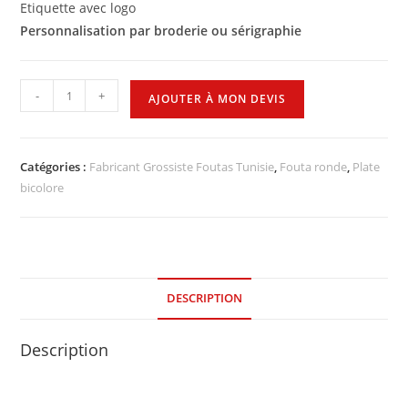
Etiquette avec logo
Personnalisation par broderie ou sérigraphie
-
+
AJOUTER À MON DEVIS
Catégories :
Fabricant Grossiste Foutas Tunisie
,
Fouta ronde
,
Plate
bicolore
DESCRIPTION
Description