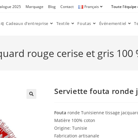
alogue 2025
Marquage
Blog
Contact
Français
Toute l'équipe
4J
Cadeaux d’entreprise
Textile
Foutas
Événementiel
T
quard rouge cerise et gris 100
Serviette fouta ronde 
🔍
Fouta
ronde Tunisienne tissage jacquar
Matière 100% coton
Origine: Tunisie
Fabrication artisanale