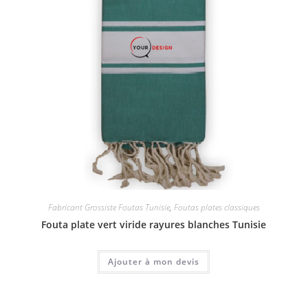
Fabricant Grossiste Foutas Tunisie
,
Foutas plates classiques
Fouta plate vert viride rayures blanches Tunisie
Ajouter à mon devis