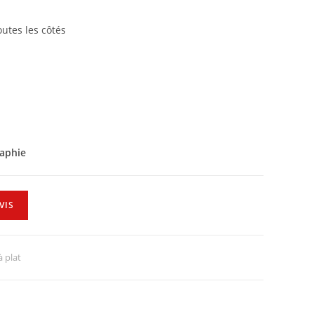
outes les côtés
raphie
VIS
à plat