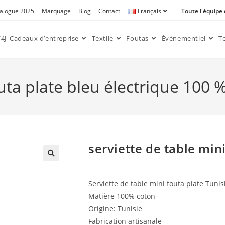
alogue 2025
Marquage
Blog
Contact
Français
Toute l'équipe
4J
Cadeaux d’entreprise
Textile
Foutas
Événementiel
T
outa plate bleu électrique 100 
serviette de table min
🔍
Serviette de table mini fouta plate Tunis
Matière 100% coton
Origine: Tunisie
Fabrication artisanale