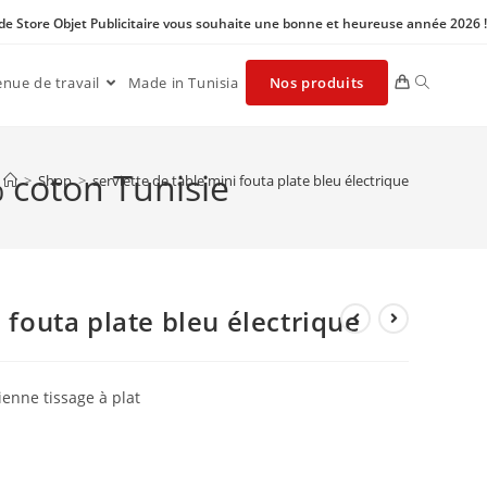
 de Store Objet Publicitaire vous souhaite une bonne et heureuse année 2026 !
enue de travail
Made in Tunisia
Nos produits
% coton Tunisie
>
Shop
>
serviette de table mini fouta plate bleu électrique
i fouta plate bleu électrique
ienne tissage à plat