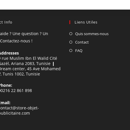
t Info
Liens Utiles
'aide ? Une question ? Un
Quis sommes-nous
 Contactez-nous !
Contact
FAQ
Addresses
9 rue Muslim Ibn El Walid Cité
Gazél, Ariana 2083, Tunisie ❙
Dream center, 45 Ave Mohamed
V, Tunis 1002, Tunisie
Phone:
00216 22 861 898
Email:
contact@store-objet-
publicitaire.com