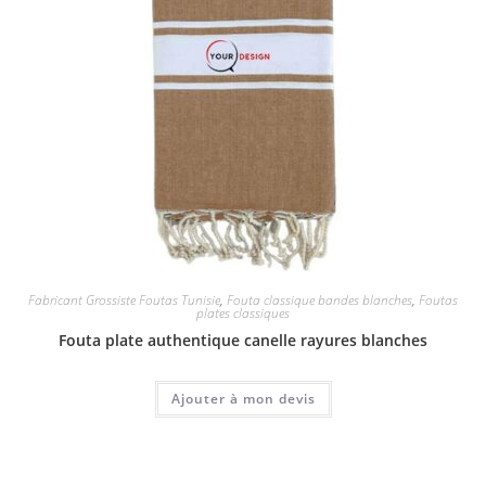
Fabricant Grossiste Foutas Tunisie
,
Fouta classique bandes blanches
,
Foutas
plates classiques
Fouta plate authentique canelle rayures blanches
Ajouter à mon devis