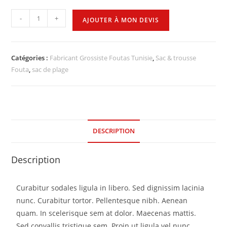
-
+
AJOUTER À MON DEVIS
Catégories :
Fabricant Grossiste Foutas Tunisie
,
Sac & trousse
Fouta
,
sac de plage
DESCRIPTION
Description
Curabitur sodales ligula in libero. Sed dignissim lacinia
nunc. Curabitur tortor. Pellentesque nibh. Aenean
quam. In scelerisque sem at dolor. Maecenas mattis.
Sed convallis tristique sem. Proin ut ligula vel nunc