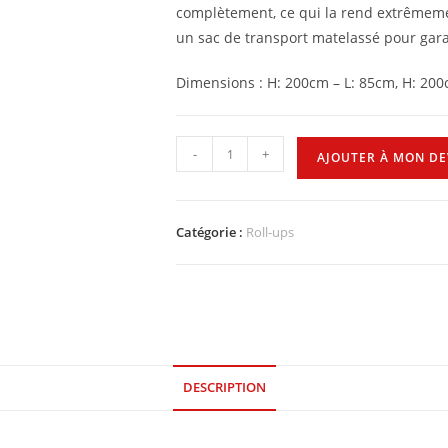
complètement, ce qui la rend extrêmement
un sac de transport matelassé pour gara
Dimensions : H: 200cm – L: 85cm, H: 200
-
+
AJOUTER À MON DE
Catégorie :
Roll-ups
DESCRIPTION