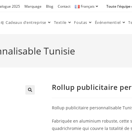
alogue 2025
Marquage
Blog
Contact
Français
Toute l'équipe
4J
Cadeaux d’entreprise
Textile
Foutas
Événementiel
T
nnalisable Tunisie
Rollup publicitaire pe
🔍
Rollup publicitaire personnalisable Tuni
Fabriquée en aluminium robuste, cette 
quadrichromie qui couvre la totalité de 