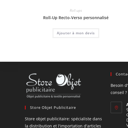
Roll-ups
Roll-Up Recto-Verso personnalisé
Ajouter à mon devis
Contac
Besoin d
conseil ?
Store Objet Publicitaire
Store objet publicitaire: spécialiste dans
la distribution et l'importation d'articles