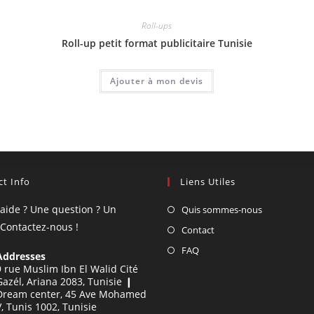
Roll-ups
Roll-up petit format publicitaire Tunisie
Ajouter à mon devis
t Info
Liens Utiles
'aide ? Une question ? Un
Quis sommes-nous
 Contactez-nous !
Contact
FAQ
Addresses
9 rue Muslim Ibn El Walid Cité
Gazél, Ariana 2083, Tunisie ❙
Dream center, 45 Ave Mohamed
V, Tunis 1002, Tunisie