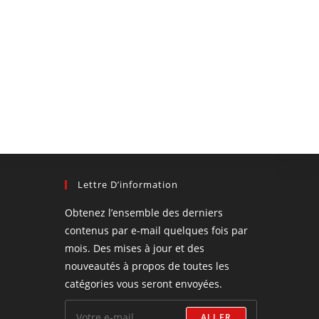
Lettre D’information
Obtenez l’ensemble des derniers
contenus par e-mail quelques fois par
mois. Des mises à jour et des
nouveautés à propos de toutes les
catégories vous seront envoyées.
ALLER