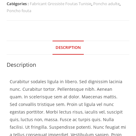
Catégories :
Fabricant Grossiste Foutas Tunisie
,
Poncho adulte
,
Poncho fouta
DESCRIPTION
Description
Curabitur sodales ligula in libero. Sed dignissim lacinia
nunc. Curabitur tortor. Pellentesque nibh. Aenean
quam. In scelerisque sem at dolor. Maecenas mattis.
Sed convallis tristique sem. Proin ut ligula vel nunc
egestas porttitor. Morbi lectus risus, iaculis vel, suscipit
quis, luctus non, massa. Fusce ac turpis quis. Nulla
facilisi. Ut fringilla. Suspendisse potenti. Nunc feugiat mi
a tellus consequat imperdiet. Vestibulum sapien. Proin