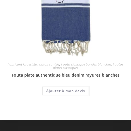
Fabricant Grossiste Foutas Tunisie
,
Fouta classique bandes blanches
,
Foutas
plates classiques
Fouta plate authentique bleu denim rayures blanches
Ajouter à mon devis