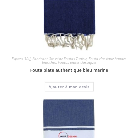
Express 3/4J
,
Fabricant Grossiste Foutas Tunisie
,
Fouta classique bandes
blanches
,
Foutas plates classiques
Fouta plate authentique bleu marine
Ajouter à mon devis